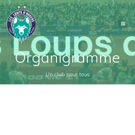
Passer
au
contenu
Organigramme
Un club pour tous