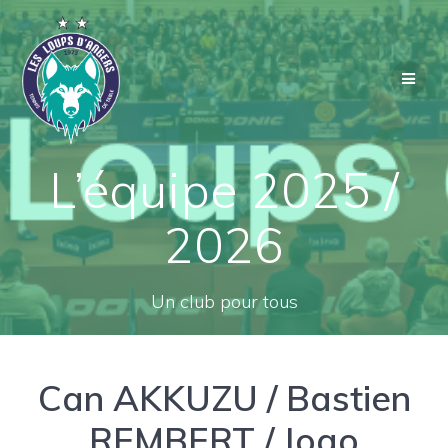
Passer
au
contenu
L’équipe 2025 /
2026
Un club pour tous
Can AKKUZU / Bastien
REMBERT / Joao