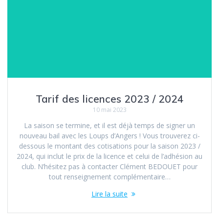
Tarif des licences 2023 / 2024
10 mai 2023
La saison se termine, et il est déjà temps de signer un
nouveau bail avec les Loups d’Angers ! Vous trouverez ci-
dessous le montant des cotisations pour la saison 2023 /
2024, qui inclut le prix de la licence et celui de l’adhésion au
club. N’hésitez pas à contacter Clément BEDOUET pour
tout renseignement complémentaire…
Lire la suite