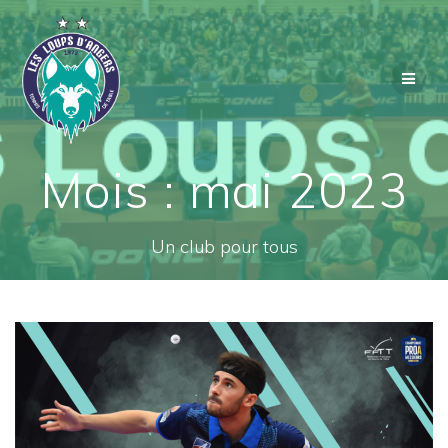
Passer
au
contenu
Mois :
mai 2023
Un club pour tous