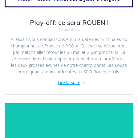
Play-off: ce sera ROUEN !
12 mai 2023
Alléluia ! Nous connaissons enfin la date des 1/2 finales du
championnat de France de PRO A !Celles-ci se dérouleront
par matchs aller-retour les 30 mai et 2 juin prochains. La
première demi-finale opposera Hennebont à Jura-Morez,
les deux grosses écuries de notre championnat.Les Loups
seront quant à eux confrontés au SPO Rouen, où ils…
Lire la suite