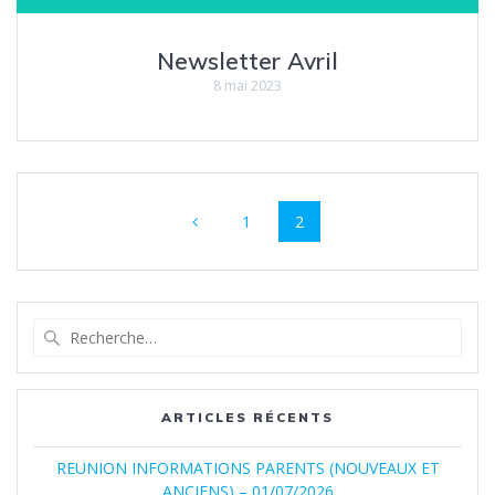
Newsletter Avril
8 mai 2023
Navigation
Page
Page
1
2
au
sein
des
Recherche
pour
articles
:
ARTICLES RÉCENTS
REUNION INFORMATIONS PARENTS (NOUVEAUX ET
ANCIENS) – 01/07/2026