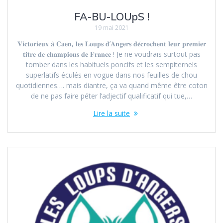
FA-BU-LOUpS !
19 mai 2021
𝐕𝐢𝐜𝐭𝐨𝐫𝐢𝐞𝐮𝐱 𝐚̀ 𝐂𝐚𝐞𝐧, 𝐥𝐞𝐬 𝐋𝐨𝐮𝐩𝐬 𝐝’𝐀𝐧𝐠𝐞𝐫𝐬 𝐝𝐞́𝐜𝐫𝐨𝐜𝐡𝐞𝐧𝐭 𝐥𝐞𝐮𝐫 𝐩𝐫𝐞𝐦𝐢𝐞𝐫
𝐭𝐢𝐭𝐫𝐞 𝐝𝐞 𝐜𝐡𝐚𝐦𝐩𝐢𝐨𝐧𝐬 𝐝𝐞 𝐅𝐫𝐚𝐧𝐜𝐞 ! Je ne voudrais surtout pas
tomber dans les habituels poncifs et les sempiternels
superlatifs éculés en vogue dans nos feuilles de chou
quotidiennes…. mais diantre, ça va quand même être coton
de ne pas faire péter l’adjectif qualificatif qui tue,…
Lire la suite