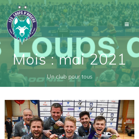
Passer
au
contenu
Mois :
mai 2021
Un club pour tous