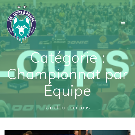
Passer
au
contenu
Catégorie :
Championnat par
Équipe
Un club pour tous