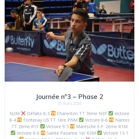
Journée n°3 – Phase 2
25 mars 2020
N2M
Défaite 8-3
Charenton TT 7ème N3F
Victoire
8-4
Fontenay US TT 1ère PNM
Victoire 8-6
Nantes
TT 2ème R1F
Victoire 9-5
Maresche E.P. 2ème R1M
Victoire 8-6
Sainte Pazanne 1er R3M
Victoire 13-1