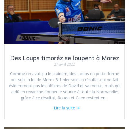
Des Loups timoréz se loupent à Morez
27 avril 2022
Comme on avait pu le craindre, des Loups en petite forme
ont subi la loi de Morez 3-1 hier soir.Un résultat qui ne fait
évidemment pas les affaires de David et sa meute, mais qui
a dû en revanche donner le sourire à toute la Normandie:
grâce à ce résultat, Rouen et Caen restent en…
Lire la suite