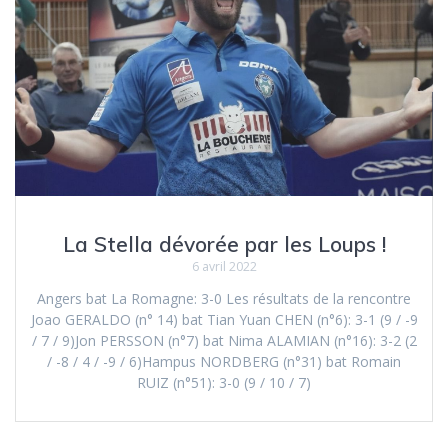
La Stella dévorée par les Loups !
6 avril 2022
Angers bat La Romagne: 3-0 Les résultats de la rencontre
Joao GERALDO (n° 14) bat Tian Yuan CHEN (n°6): 3-1 (9 / -9
/ 7 / 9)Jon PERSSON (n°7) bat Nima ALAMIAN (n°16): 3-2 (2
/ -8 / 4 / -9 / 6)Hampus NORDBERG (n°31) bat Romain
RUIZ (n°51): 3-0 (9 / 10 / 7)