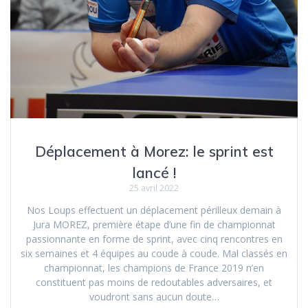
Déplacement à Morez: le sprint est
lancé !
25 avril 2022
Nos Loups effectuent un déplacement périlleux demain à
Jura MOREZ, première étape d’une fin de championnat
passionnante en forme de sprint, avec cinq rencontres en
six semaines et 4 équipes au coude à coude. Mal classés en
championnat, les champions de France 2019 n’en
constituent pas moins de redoutables adversaires, et
voudront sans aucun doute…