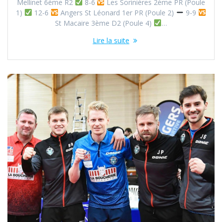
Mellinet 6ème R2
8-6
Les Sorinières 2ème PR (Poule
1)
12-6
Angers St Léonard 1er PR (Poule 2)
9-9
St Macaire 3ème D2 (Poule 4)
…
Lire la suite