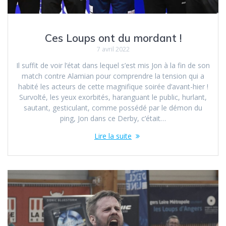
Ces Loups ont du mordant !
7 avril 2022
Il suffit de voir l’état dans lequel s’est mis Jon à la fin de son
match contre Alamian pour comprendre la tension qui a
habité les acteurs de cette magnifique soirée d’avant-hier !
Survolté, les yeux exorbités, haranguant le public, hurlant,
sautant, gesticulant, comme possédé par le démon du
ping, Jon dans ce Derby, c’était…
Lire la suite