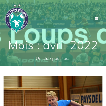
Passer
au
contenu
Mois :
avril 2022
Un club pour tous