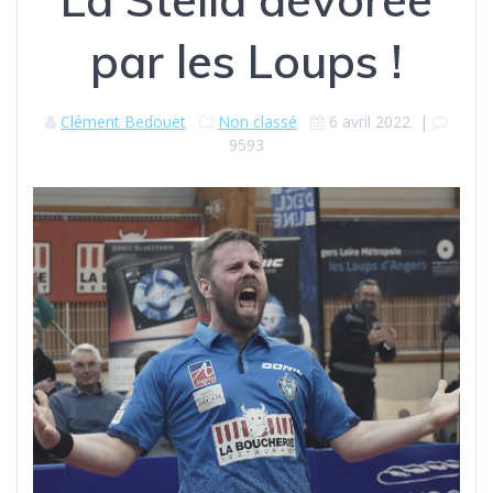
par les Loups !
Clément Bedouet
Non classé
6 avril 2022
|
9593