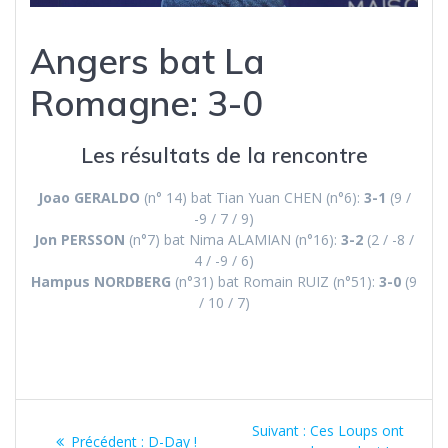
Angers bat La
Romagne: 3-0
Les résultats de la rencontre
Joao GERALDO
(n° 14) bat Tian Yuan CHEN (n°6):
3-1
(9 /
-9 / 7 / 9)
Jon PERSSON
(n°7) bat Nima ALAMIAN (n°16):
3-2
(2 / -8 /
4 / -9 / 6)
Hampus NORDBERG
(n°31) bat Romain RUIZ (n°51):
3-0
(9
/ 10 / 7)
Navigation
Article
Suivant :
Ces Loups ont
Article
Précédent :
D-Day !