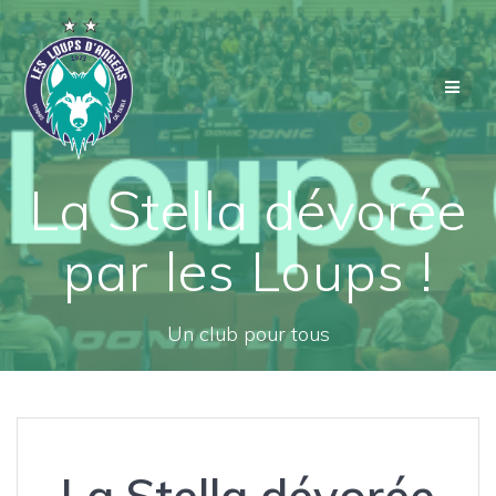
Passer
au
contenu
La Stella dévorée
par les Loups !
Un club pour tous
La Stella dévorée