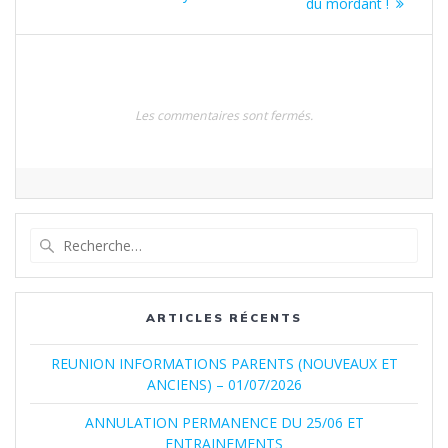
de
suivant
du mordant !
précédent
:
:
l’article
Les commentaires sont fermés.
Recherche
pour
:
ARTICLES RÉCENTS
REUNION INFORMATIONS PARENTS (NOUVEAUX ET
ANCIENS) – 01/07/2026
ANNULATION PERMANENCE DU 25/06 ET
ENTRAINEMENTS