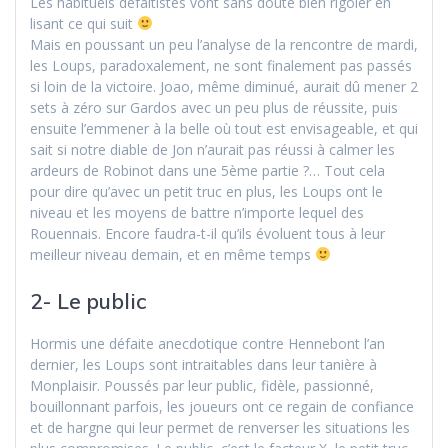
Les habituels défaitistes vont sans doute bien rigoler en
lisant ce qui suit
Mais en poussant un peu l’analyse de la rencontre de mardi,
les Loups, paradoxalement, ne sont finalement pas passés
si loin de la victoire. Joao, même diminué, aurait dû mener 2
sets à zéro sur Gardos avec un peu plus de réussite, puis
ensuite l’emmener à la belle où tout est envisageable, et qui
sait si notre diable de Jon n’aurait pas réussi à calmer les
ardeurs de Robinot dans une 5ème partie ?… Tout cela
pour dire qu’avec un petit truc en plus, les Loups ont le
niveau et les moyens de battre n’importe lequel des
Rouennais. Encore faudra-t-il qu’ils évoluent tous à leur
meilleur niveau demain, et en même temps
2- Le public
Hormis une défaite anecdotique contre Hennebont l’an
dernier, les Loups sont intraitables dans leur tanière à
Monplaisir. Poussés par leur public, fidèle, passionné,
bouillonnant parfois, les joueurs ont ce regain de confiance
et de hargne qui leur permet de renverser les situations les