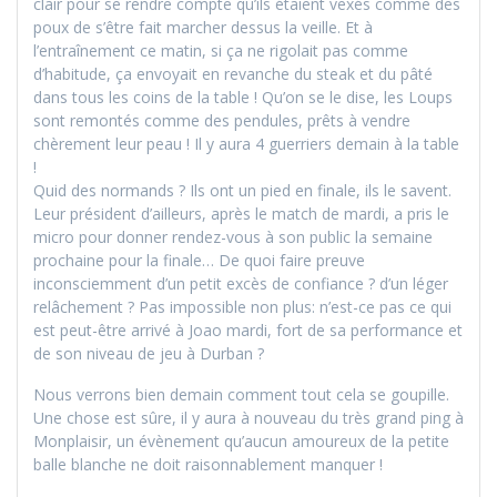
clair pour se rendre compte qu’ils étaient vexés comme des
poux de s’être fait marcher dessus la veille. Et à
l’entraînement ce matin, si ça ne rigolait pas comme
d’habitude, ça envoyait en revanche du steak et du pâté
dans tous les coins de la table ! Qu’on se le dise, les Loups
sont remontés comme des pendules, prêts à vendre
chèrement leur peau ! Il y aura 4 guerriers demain à la table
!
Quid des normands ? Ils ont un pied en finale, ils le savent.
Leur président d’ailleurs, après le match de mardi, a pris le
micro pour donner rendez-vous à son public la semaine
prochaine pour la finale… De quoi faire preuve
inconsciemment d’un petit excès de confiance ? d’un léger
relâchement ? Pas impossible non plus: n’est-ce pas ce qui
est peut-être arrivé à Joao mardi, fort de sa performance et
de son niveau de jeu à Durban ?
Nous verrons bien demain comment tout cela se goupille.
Une chose est sûre, il y aura à nouveau du très grand ping à
Monplaisir, un évènement qu’aucun amoureux de la petite
balle blanche ne doit raisonnablement manquer !