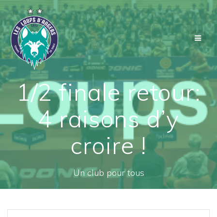
Passer
au
contenu
1/2 finale retour:
4 raisons d’y
croire !
Un club pour tous