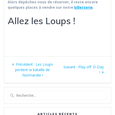
Alors dépêchez-vous de réserver, il reste encore
quelques places à vendre sur notre
billetterie
.
Allez les Loups !
Navigation
Article
Précédent :
Les Loups
Article
Suivant :
Play-off: D-Day
de
précédent
perdent la bataille de
suivant
!
:
Normandie !
:
l’article
Recherche
pour
:
ARTICLES RÉCENTS