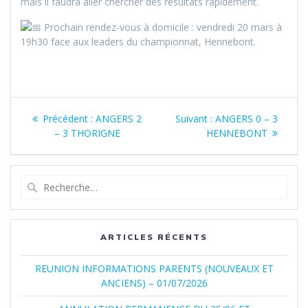
mais il faudra aller chercher des résultats rapidement.
Prochain rendez-vous à domicile : vendredi 20 mars à
19h30 face aux leaders du championnat, Hennebont.
Navigation
Article
Article
Précédent :
ANGERS 2
Suivant :
ANGERS 0 – 3
de
précédent
suivant
– 3 THORIGNE
HENNEBONT
:
:
l’article
Recherche
pour
:
ARTICLES RÉCENTS
REUNION INFORMATIONS PARENTS (NOUVEAUX ET
ANCIENS) – 01/07/2026