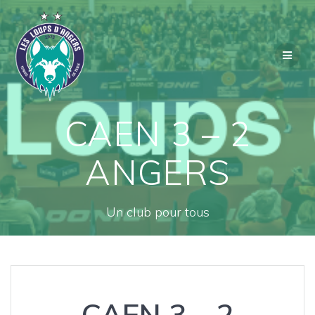
Passer
au
contenu
CAEN 3 – 2
ANGERS
Un club pour tous
CAEN 3 – 2