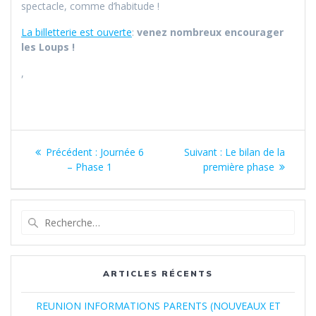
spectacle, comme d’habitude !
La billetterie est ouverte
:
venez nombreux encourager
les Loups !
,
Navigation
Article
Article
Précédent :
Journée 6
Suivant :
Le bilan de la
de
précédent
suivant
– Phase 1
première phase
:
:
l’article
Recherche
pour
:
ARTICLES RÉCENTS
REUNION INFORMATIONS PARENTS (NOUVEAUX ET