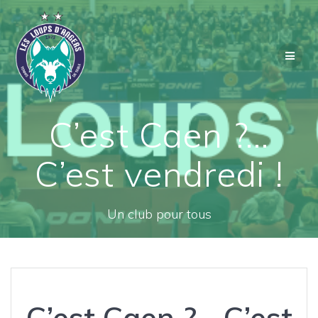
Passer
au
contenu
C’est Caen ?…
C’est vendredi !
Un club pour tous
C’est Caen ?… C’est