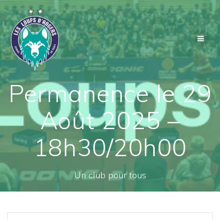
Passer
au
contenu
Permanence le 29
Août 2025 –
18h30/20h00
Un club pour tous