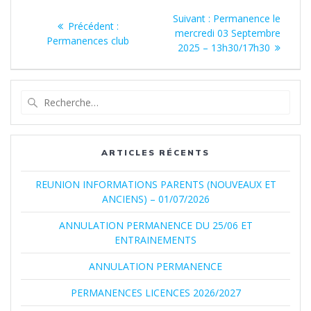
Navigation
Article
Suivant :
Permanence le
Article
Précédent :
de
suivant
mercredi 03 Septembre
précédent
Permanences club
:
2025 – 13h30/17h30
:
l’article
Recherche
pour
:
ARTICLES RÉCENTS
REUNION INFORMATIONS PARENTS (NOUVEAUX ET
ANCIENS) – 01/07/2026
ANNULATION PERMANENCE DU 25/06 ET
ENTRAINEMENTS
ANNULATION PERMANENCE
PERMANENCES LICENCES 2026/2027