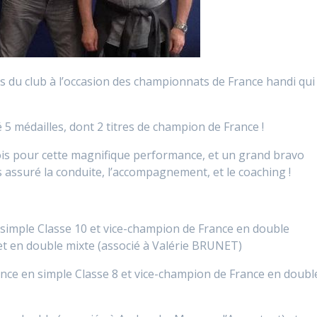
s du club à l’occasion des championnats de France handi qui
5 médailles, dont 2 titres de champion de France !
ois pour cette magnifique performance, et un grand bravo
s assuré la conduite, l’accompagnement, et le coaching !
simple Classe 10 et vice-champion de France en double
et en double mixte (associé à Valérie BRUNET)
ance en simple Classe 8 et vice-champion de France en doubl