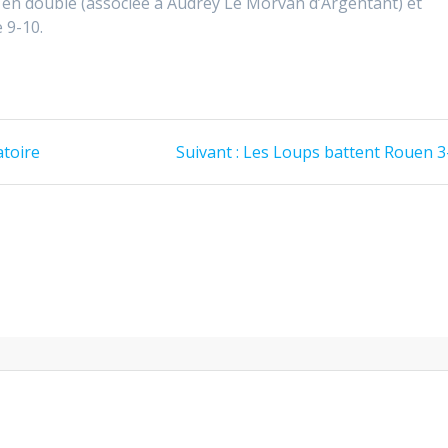
en double (associée à Audrey Le Morvan d’Argentant) et
 9-10.
Article
atoire
Suivant :
Les Loups battent Rouen 3
suivant
: