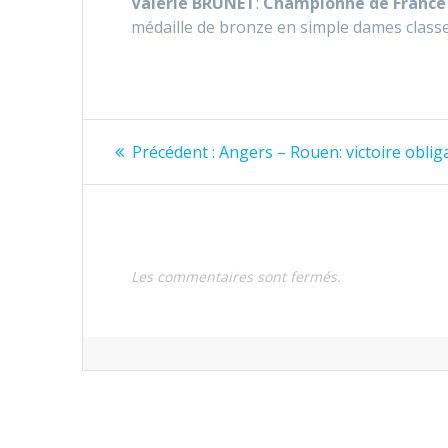
Valérie BRUNET
:
Championne de France
médaille de bronze en simple dames classe
Navigation
Article
Précédent :
Angers – Rouen: victoire oblig
précédent
de
:
l’article
Les commentaires sont fermés.