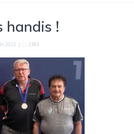
 handis !
uin 2022
|
2383