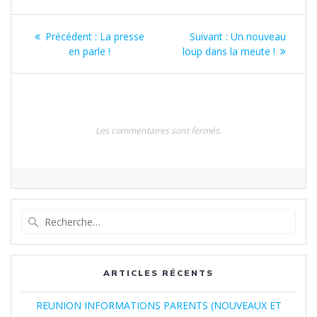
Navigation
Article
Article
Précédent :
La presse
Suivant :
Un nouveau
de
précédent
suivant
en parle !
loup dans la meute !
:
:
l’article
Les commentaires sont fermés.
Recherche
pour
:
ARTICLES RÉCENTS
REUNION INFORMATIONS PARENTS (NOUVEAUX ET