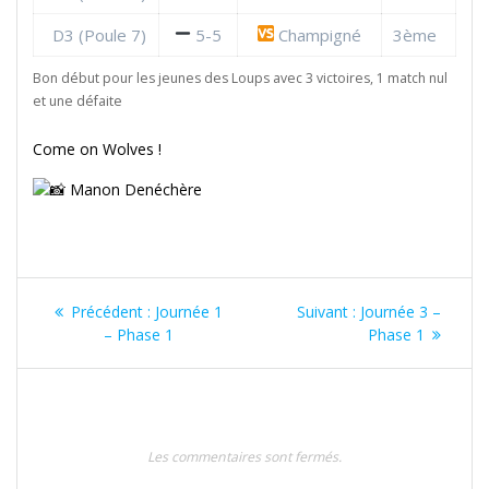
D3 (Poule 7)
5-5
Champigné
3ème
Bon début pour les jeunes des Loups avec 3 victoires, 1 match nul
et une défaite
Come on Wolves !
Manon Denéchère
Navigation
Article
Article
Précédent :
Journée 1
Suivant :
Journée 3 –
de
précédent
suivant
– Phase 1
Phase 1
:
:
l’article
Les commentaires sont fermés.