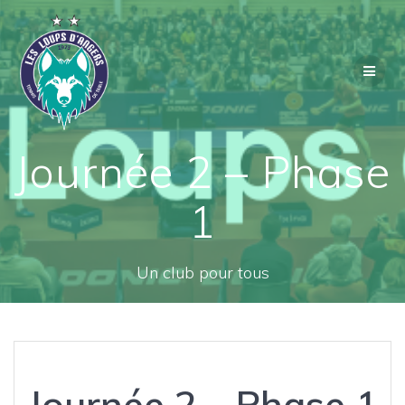
Passer
au
contenu
Journée 2 – Phase
1
Un club pour tous
Journée 2 – Phase 1