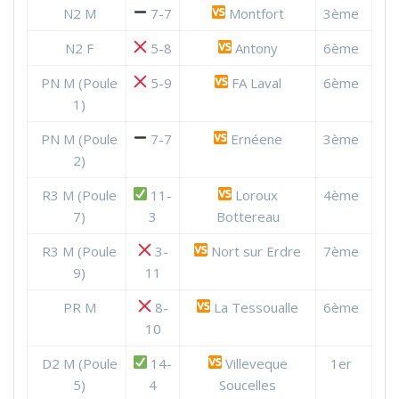
N2 M
7-7
Montfort
3ème
N2 F
5-8
Antony
6ème
PN M (Poule
5-9
FA Laval
6ème
1)
PN M (Poule
7-7
Ernéene
3ème
2)
R3 M (Poule
11-
Loroux
4ème
7)
3
Bottereau
R3 M (Poule
3-
Nort sur Erdre
7ème
9)
11
PR M
8-
La Tessoualle
6ème
10
D2 M (Poule
14-
Villeveque
1er
5)
4
Soucelles