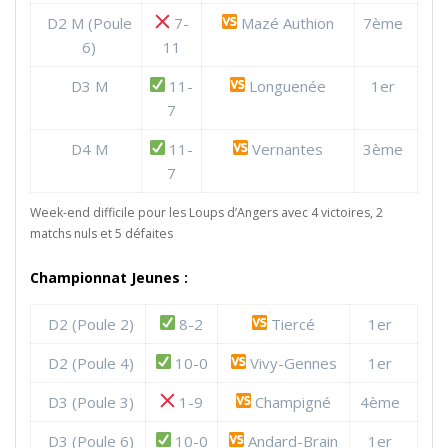
D2 M (Poule
7-
Mazé Authion
7ème
6)
11
D3 M
11-
Longuenée
1er
7
D4 M
11-
Vernantes
3ème
7
Week-end difficile pour les Loups d’Angers avec 4 victoires, 2
matchs nuls et 5 défaites
Championnat Jeunes :
D2 (Poule 2)
8-2
Tiercé
1er
D2 (Poule 4)
10-0
Vivy-Gennes
1er
D3 (Poule 3)
1-9
Champigné
4ème
D3 (Poule 6)
10-0
Andard-Brain
1er