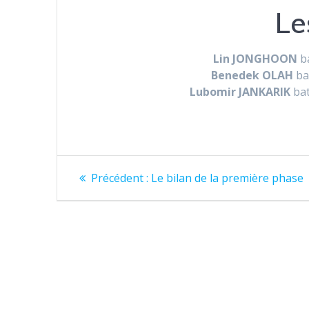
Le
Lin JONGHOON
b
Benedek OLAH
ba
Lubomir JANKARIK
ba
Navigation
Article
Précédent :
Le bilan de la première phase
précédent
de
:
l’article