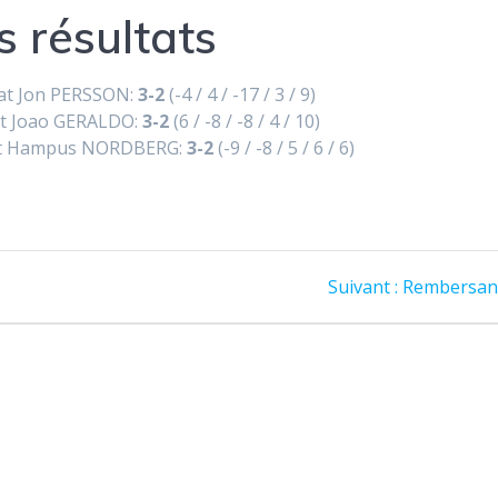
s résultats
at Jon PERSSON:
3-2
(-4 / 4 / -17 / 3 / 9)
t Joao GERALDO:
3-2
(6 / -8 / -8 / 4 / 10)
t Hampus NORDBERG:
3-2
(-9 / -8 / 5 / 6 / 6)
Article
Suivant :
Rembersant
suivant
: