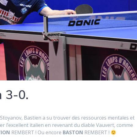
 3-0.
 Stoyanov, Bastien a su trouver des ressources mentales et
r l’excellent italien en revenant du diable Vauvert, comme
TION
REMBERT ! Ou encore
BASTON
REMBERT !