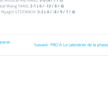
at Antoine HACHARD:
3-0
(4 / 7 / 5)
bat Wang YANG:
3-1 ( 6 / -13
/ 8 / 4)
 Nyagol STOYANOV:
3-2 (-6 / -8 / 9 / 7 / 4)
 queue
Article
Suivant :
PRO A: Le calendrier de la phase
suivant
: