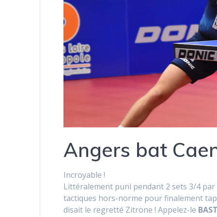
Angers bat Caen
Incroyable !
Littéralement puni pendant 2 sets 3/4 par
tactiques hors-norme pour finalement tape
disait le regretté Zitrone ! Appelez-le
BAS