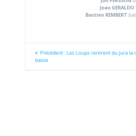
Jon PERSSON
b
Joao GERALDO
Bastien REMBERT
bat
Navigation
Article
Précédent :
Les Loups rentrent du jura la
précédent
de
basse
:
l’article