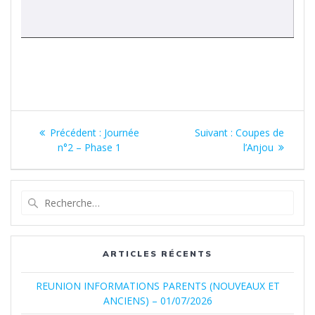
Navigation
Article
Article
Précédent :
Journée
Suivant :
Coupes de
de
précédent
suivant
n°2 – Phase 1
l’Anjou
:
:
l’article
Recherche
pour
:
ARTICLES RÉCENTS
REUNION INFORMATIONS PARENTS (NOUVEAUX ET
ANCIENS) – 01/07/2026