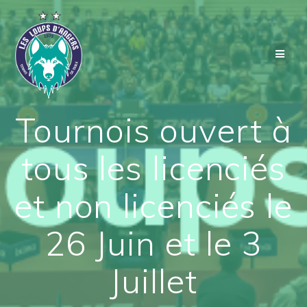
Passer
au
contenu
Tournois ouvert à
tous les licenciés
et non licenciés le
26 Juin et le 3
Juillet