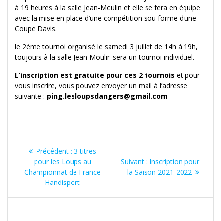
à 19 heures à la salle Jean-Moulin et elle se fera en équipe
avec la mise en place d’une compétition sou forme d’une
Coupe Davis.
le 2ème tournoi organisé le samedi 3 juillet de 14h à 19h,
toujours à la salle Jean Moulin sera un tournoi individuel.
L’inscription est gratuite pour ces 2 tournois
et pour
vous inscrire, vous pouvez envoyer un mail à l’adresse
suivante :
ping.lesloupsdangers@gmail.com
Navigation
Article
Précédent :
3 titres
de
précédent
Article
pour les Loups au
Suivant :
Inscription pour
:
suivant
Championnat de France
la Saison 2021-2022
l’article
:
Handisport