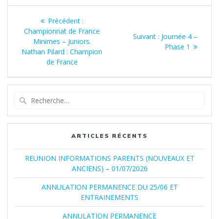
Navigation
Article
Précédent :
de
précédent
Championnat de France
Article
Suivant :
Journée 4 –
:
Minimes – Juniors.
suivant
Phase 1
l’article
Nathan Pilard : Champion
:
de France
Recherche
pour
:
ARTICLES RÉCENTS
REUNION INFORMATIONS PARENTS (NOUVEAUX ET
ANCIENS) – 01/07/2026
ANNULATION PERMANENCE DU 25/06 ET
ENTRAINEMENTS
ANNULATION PERMANENCE