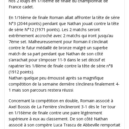
nos 2 loups en 1/16ème de finale du championnat de
France cadet.
En 1/16ème de finale Romain allait affronter la tête de série
N°3 (2044 points) pendant que Nathan jouait contre la tête
de série N°12 (1971 points). Les 2 matchs seront
extrêmement accroché avec 2 matchs qui iront jusqu’au
7ème set. Malheureusement pour Romain il s’inclinait
contre le futur médaillé de bronze malgré un superbe
match de sa part pendant que Nathan de son côté
s’arrachait pour s’imposer 11-9 dans le set décisif et
rapatrier les 1/8ème de finale contre la tête de série n°8
(1912 points).
Nathan quelque peu émoussé après sa magnifique
compétition de la semaine dernière s’inclinera finalement 4-
1 mais son parcours restera réussi
.
Concernant la compétition en double, Romain associé à
Axel Bossis de La Ferrière s’inclineront 3-1 dès le 1er tour
en 1/16ème de finale contre une paire légèrement
supérieure à eux au classement. De son côté Nathan
associé à son compère Luca Trascu de Abbeville remportait