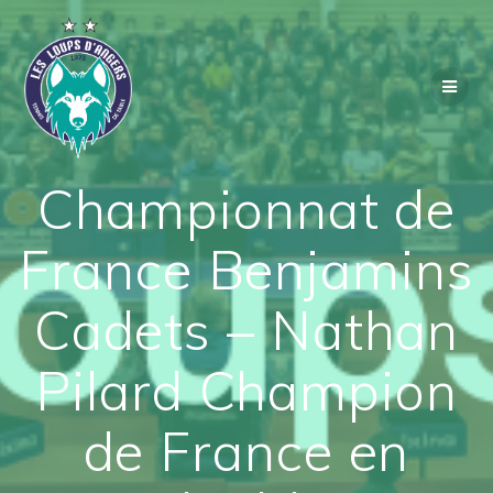
Passer
au
contenu
Championnat de
France Benjamins
Cadets – Nathan
Pilard Champion
de France en