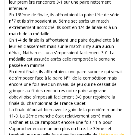
leur première rencontre 3-1 sur une paire nettement
inférieure.
En 1/8ème de finale, ils affrontaient la paire tête de série
n°7 et ils s’imposaient au 5ème set après un match
extrêmement accroché. Ils sont en 1/4 de finale et à un
match de la médaille.
En 1-4 de finale ils affrontaient une paire équivalente à la
leur en classement mais sur le match il n’y aura aucun
débat, Nathan et Luca s’imposaient facilement 3-0. La
médaille est assurée après celle remportée la semaine
passée en minime.
En demi-finale, ils affrontaient une paire surprise qui venait
de s’imposer face à la paire N°1 de la compétition mais
encore une fois avec un niveau de jeu qui ne cessait de
grimper au fil des rencontres notre paire angevine-
abbevilloise s’imposait facilement 3-0 pour rejoindre la
finale du championnat de France Cadet.
La finale débutait bien avec le gain de la première manche
11-8. La 2ème manche était relativement serré mais
Nathan et Luca s’imposait encore une fois 11-9 pour
s’approcher encore un peu plus du titre. Le 3ème set
tombait une nouvelle fois dans l’escarcelle de
Nathan et de