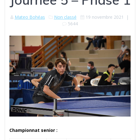
Mateo Bohéas
Non classé
19 novembre 2021
|
5644
C
hampionnat senior :