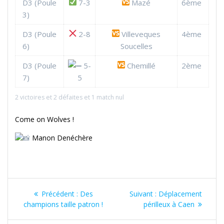
D3 (Poule
7-3
Mazé
6ème
3)
D3 (Poule
2-8
Villeveques
4ème
6)
Soucelles
D3 (Poule
5-
Chemillé
2ème
7)
5
2 victoires et 2 défaites et 1 match nul
Come on Wolves !
Manon Denéchère
Navigation
Article
Article
Précédent :
Des
Suivant :
Déplacement
de
précédent
suivant
champions taille patron !
périlleux à Caen
:
: