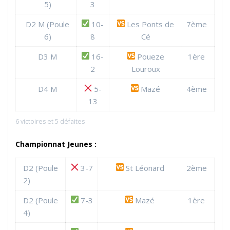
5)
3
D2 M (Poule
10-
Les Ponts de
7ème
6)
8
Cé
D3 M
16-
Poueze
1ère
2
Louroux
D4 M
5-
Mazé
4ème
13
6 victoires et 5 défaites
Championnat Jeunes :
D2 (Poule
3-7
St Léonard
2ème
2)
D2 (Poule
7-3
Mazé
1ère
4)