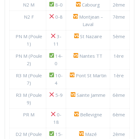
N2 M
8-0
Cabourg
2ème
N2 F
0-8
Montjean –
7ème
Laval
PN M (Poule
3-
St Nazaire
5ème
1)
11
PN M (Poule
14-
Nantes TT
1ère
2)
0
R3 M (Poule
10-
Pont St Martin
1ère
7)
4
R3 M (Poule
5-9
Sainte Jamme
6ème
9)
PR M
0-
Bellevigne
6ème
18
D2 M (Poule
15-
Mazé
2ème