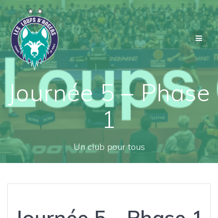
Passer
au
contenu
Journée 5 – Phase
1
Un club pour tous
Journée 5 – Phase 1